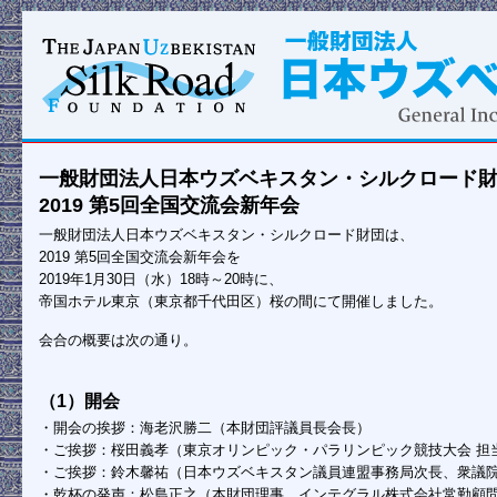
一般財団法人日本ウズベキスタン・シルクロード
2019 第5回全国交流会新年会
一般財団法人日本ウズベキスタン・シルクロード財団は、
2019 第5回全国交流会新年会を
2019年1月30日（水）18時～20時に、
帝国ホテル東京（東京都千代田区）桜の間にて開催しました。
会合の概要は次の通り。
（1）開会
・開会の挨拶：海老沢勝二（本財団評議員長会長）
・ご挨拶：桜田義孝（東京オリンピック・パラリンピック競技大会 担
・ご挨拶：鈴木馨祐（日本ウズベキスタン議員連盟事務局次長、衆議
・乾杯の発声：松島正之（本財団理事、インテグラル株式会社常勤顧