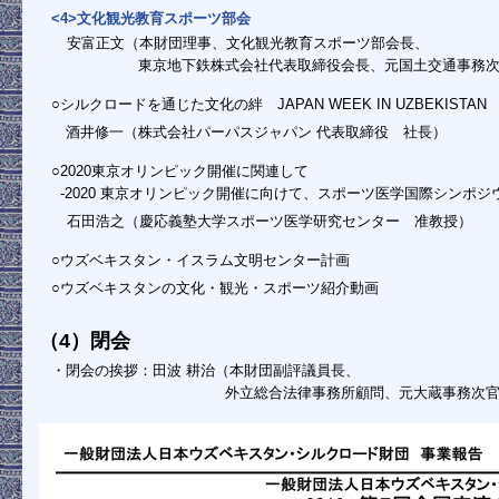
<4>文化観光教育スポーツ部会
安富正文（本財団理事、文化観光教育スポーツ部会長、
東京地下鉄株式会社代表取締役会長、元国土交通事務
○シルクロードを通じた文化の絆 JAPAN WEEK IN UZBEKIST
酒井修一（株式会社パーパスジャパン 代表取締役 社長）
○2020東京オリンピック開催に関連して
-2020 東京オリンピック開催に向けて、スポーツ医学国際シンポジ
石田浩之（慶応義塾大学スポーツ医学研究センター 准教授）
○ウズベキスタン・イスラム文明センター計画
○ウズベキスタンの文化・観光・スポーツ紹介動画
（4）閉会
・閉会の挨拶：田波 耕治（本財団副評議員長、
外立総合法律事務所顧問、元大蔵事務次