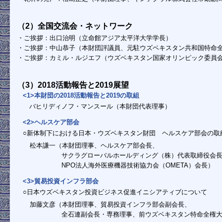
（2）全国交流会・ネットワーク
・ご挨拶：出口治明（立命館アジア太平洋大学学長）
・ご挨拶：中山恭子（本財団評議員、元駐ウズベキスタン共和国特命
・ご挨拶：カミル・ルジエフ（ウズベキスタン国家オリンピック委員
（3）2018活動報告と2019展望
<1>本財団の2018活動報告と2019の取組
バヒリディノフ・マンスール（本財団代表理事）
<2>ヘルスケア部会
○新体制下における日本・ウズベキスタン財団 ヘルスケア部会の取
松本謙一（本財団理事、ヘルスケア部会長、
サクラグローバルホールディング（株）代表取締役会
NPO法人海外医療機器技術協力会（OMETA）会長）
<3>貿易投資インフラ部会
○日本ウズベキスタン投資ビジネス促進イニシアティブについて
加藤文彦（本財団理事、貿易投資インフラ部会副会長、
全石連副会長・専務理事、前ウズベキスタン特命全権